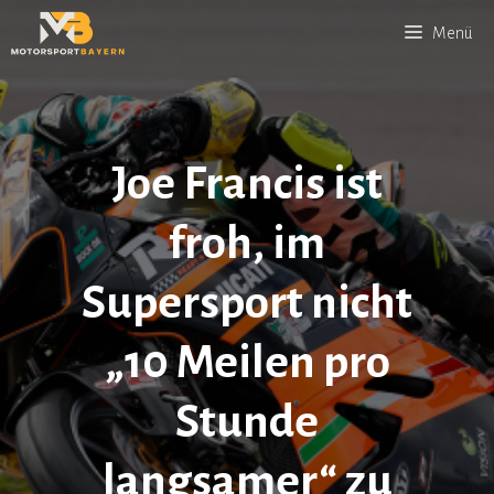
Zum
Menü
Inhalt
springen
Joe Francis ist
froh, im
Supersport nicht
„10 Meilen pro
Stunde
langsamer“ zu