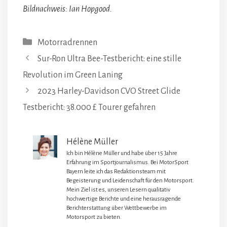
Bildnachweis: Ian Hopgood.
Kategorien
Motorradrennen
Sur-Ron Ultra Bee-Testbericht: eine stille
Revolution im Green Laning
2023 Harley-Davidson CVO Street Glide
Testbericht: 38.000 £ Tourer gefahren
Hélène Müller
Ich bin Hélène Müller und habe über 15 Jahre
Erfahrung im Sportjournalismus. Bei MotorSport
Bayern leite ich das Redaktionsteam mit
Begeisterung und Leidenschaft für den Motorsport.
Mein Ziel ist es, unseren Lesern qualitativ
hochwertige Berichte und eine herausragende
Berichterstattung über Wettbewerbe im
Motorsport zu bieten.