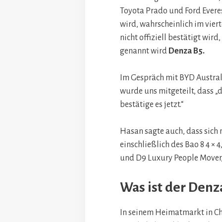
Toyota Prado und Ford Everes
wird, wahrscheinlich im vier
nicht offiziell bestätigt wird
genannt wird
Denza B5.
Im Gespräch mit BYD Austral
wurde uns mitgeteilt, dass „d
bestätige es jetzt.“
Hasan sagte auch, dass sich
einschließlich des Bao 8 4 ×
und D9 Luxury People Mover, 
Was ist der Denz
In seinem Heimatmarkt in Ch