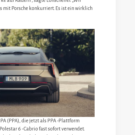
rke auf Rädern“, sagte Lohscheller. „Wir
 mit Porsche konkurriert. Es ist ein wirklich
PPA (PPA), die jetzt als PPA -Plattform
olestar 6 -Cabrio fast sofort verwendet.