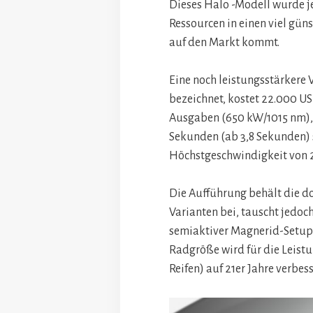
Dieses Halo -Modell wurde j
Ressourcen in einen viel gü
auf den Markt kommt.
Eine noch leistungsstärkere V
bezeichnet, kostet 22.000 US
Ausgaben (650 kW/1015 nm), d
Sekunden (ab 3,8 Sekunden) 
Höchstgeschwindigkeit von 
Die Aufführung behält die 
Varianten bei, tauscht jedoc
semiaktiver Magnerid-Setup 
Radgröße wird für die Leistu
Reifen) auf 21er Jahre verbess