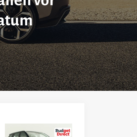
alien vor
datum