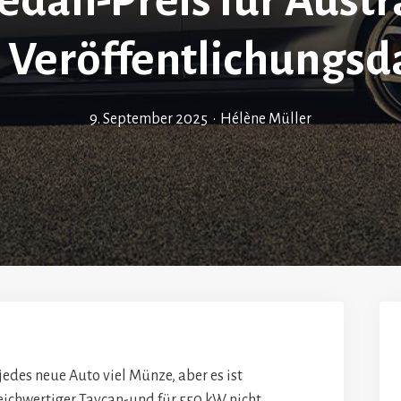
dan-Preis für Austr
 Veröffentlichungs
9. September 2025
•
Hélène Müller
 jedes neue Auto viel Münze, aber es ist
leichwertiger Taycan-und für 550 kW nicht