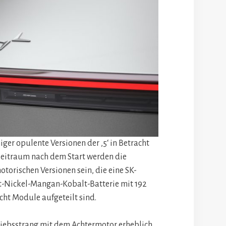
ger opulente Versionen der ‚5‘ in Betracht
Zeitraum nach dem Start werden die
torischen Versionen sein, die eine SK-
t-Nickel-Mangan-Kobalt-Batterie mit 192
cht Module aufgeteilt sind.
triebsstrang mit dem Achtermotor erheblich