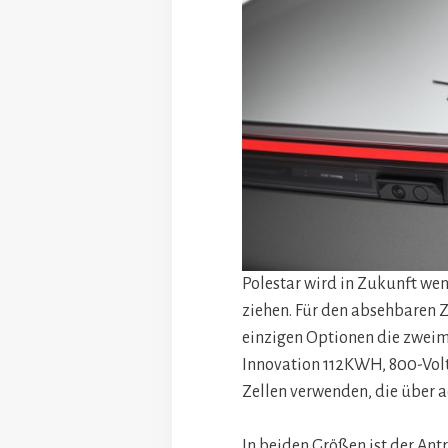
Polestar wird in Zukunft weni
ziehen. Für den absehbaren 
einzigen Optionen die zweimo
Innovation 112KWH, 800-Vol
Zellen verwenden, die über a
In beiden Größen ist der An