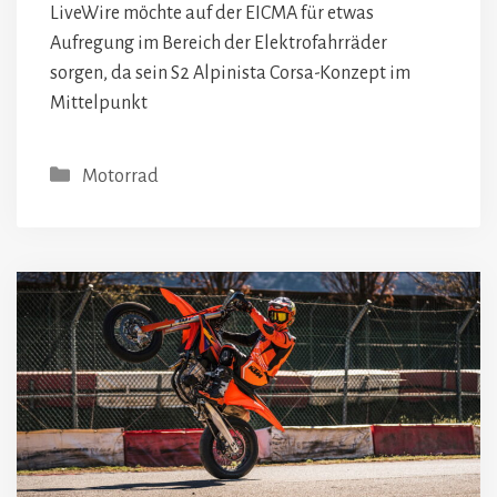
LiveWire möchte auf der EICMA für etwas
Aufregung im Bereich der Elektrofahrräder
sorgen, da sein S2 Alpinista Corsa-Konzept im
Mittelpunkt
Kategorien
Motorrad