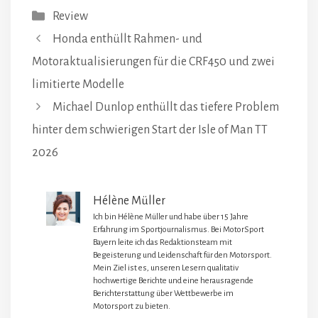
Kategorien
Review
Honda enthüllt Rahmen- und
Motoraktualisierungen für die CRF450 und zwei
limitierte Modelle
Michael Dunlop enthüllt das tiefere Problem
hinter dem schwierigen Start der Isle of Man TT
2026
Hélène Müller
Ich bin Hélène Müller und habe über 15 Jahre
Erfahrung im Sportjournalismus. Bei MotorSport
Bayern leite ich das Redaktionsteam mit
Begeisterung und Leidenschaft für den Motorsport.
Mein Ziel ist es, unseren Lesern qualitativ
hochwertige Berichte und eine herausragende
Berichterstattung über Wettbewerbe im
Motorsport zu bieten.