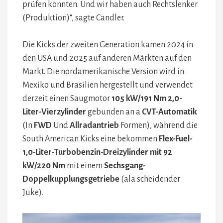
prüfen könnten. Und wir haben auch Rechtslenker
(Produktion)“, sagte Candler.
Die Kicks der zweiten Generation kamen 2024 in
den USA und 2025 auf anderen Märkten auf den
Markt. Die nordamerikanische Version wird in
Mexiko und Brasilien hergestellt und verwendet
derzeit einen Saugmotor
105 kW/191 Nm 2,0-
Liter-Vierzylinder
gebunden an a
CVT-Automatik
(In
FWD
Und
Allradantrieb
Formen), während die
South American Kicks eine bekommen
Flex-Fuel-
1,0-Liter-Turbobenzin-Dreizylinder mit 92
kW/220 Nm
mit einem
Sechsgang-
Doppelkupplungsgetriebe
(ala scheidender
Juke).