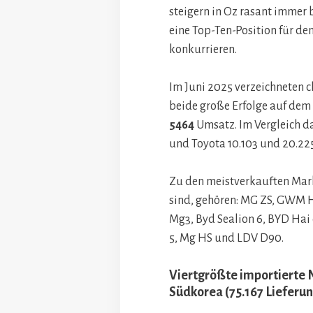
steigern in Oz rasant immer 
eine Top-Ten-Position für d
konkurrieren.
Im Juni 2025 verzeichneten 
beide große Erfolge auf dem
5464
Umsatz. Im Vergleich d
und Toyota 10.103 und 20.22
Zu den meistverkauften Mark
sind, gehören: MG ZS, GWM Ha
Mg3, Byd Sealion 6, BYD Ha
5, Mg HS und LDV D90.
Viertgrößte importierte N
Südkorea (75.167 Lieferu