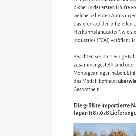
bisher in der ersten Hälfte 
welche beliebten Autos in je
basieren auf den offiziellen
Herkunftslanddaten“, wie si
Industries (FCAI) veröffentli
Beachten Sie, dass einige Fa
zusammengestellt sind oder 
Montageanlagen haben. Einig
das Modell befindet
überwie
Gesamtheit.
Die größte importierte Na
Japan (187.078 Lieferung