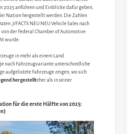
von 2025 anführen und Einblicke dafür geben,
der Nation hergestellt werden. Die Zahlen
 Daten „VFACTS NEU NEU Vehicle Sales nach
e von der Federal Chamber of Automotive
cht wurde.
hrzeuge in mehr als einem Land
je nach Fahrzeugvariante unterschiedliche
e aufgelistete Fahrzeuge zeigen, wo sich
gend hergestellt
eher als in seiner
tion für die erste Hälfte von 2025:
en)