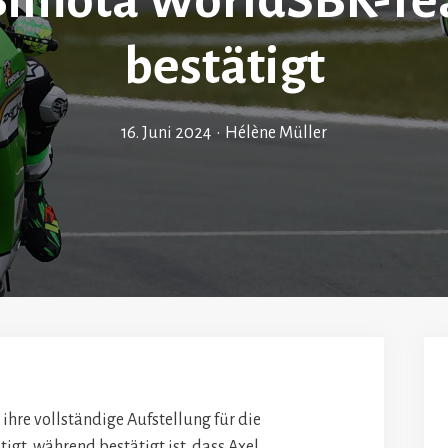
Bimota WorldSBK-Te
bestätigt
16. Juni 2024
•
Hélène Müller
hre vollständige Aufstellung für die
gt, während bestätigt ist, dass Axel