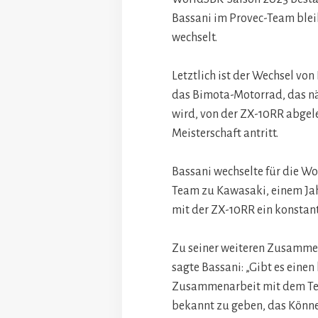
Bassani im Provec-Team blei
wechselt.
Letztlich ist der Wechsel v
das Bimota-Motorrad, das nä
wird, von der ZX-10RR abgele
Meisterschaft antritt.
Bassani wechselte für die W
Team zu Kawasaki, einem Jahr
mit der ZX-10RR ein konstan
Zu seiner weiteren Zusammen
sagte Bassani: „Gibt es eine
Zusammenarbeit mit dem Tea
bekannt zu geben, das Könn