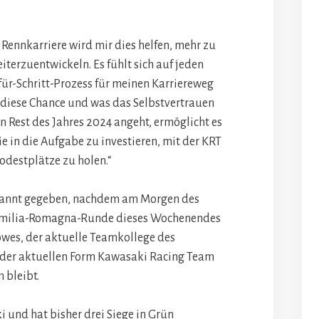
 Rennkarriere wird mir dies helfen, mehr zu
iterzuentwickeln. Es fühlt sich auf jeden
t-für-Schritt-Prozess für meinen Karriereweg
er diese Chance und was das Selbstvertrauen
n Rest des Jahres 2024 angeht, ermöglicht es
ie in die Aufgabe zu investieren, mit der KRT
destplätze zu holen.“
kannt gegeben, nachdem am Morgen des
 Emilia-Romagna-Runde dieses Wochenendes
owes, der aktuelle Teamkollege des
n der aktuellen Form Kawasaki Racing Team
 bleibt.
und hat bisher drei Siege in Grün