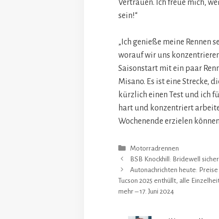
Vertrauen. Ich freue mich, we
sein!“
„Ich genieße meine Rennen se
worauf wir uns konzentriere
Saisonstart mit ein paar Renn
Misano. Es ist eine Strecke, d
kürzlich einen Test und ich 
hart und konzentriert arbeit
Wochenende erzielen können
Kategorien
Motorradrennen
BSB Knockhill: Bridewell siche
Autonachrichten heute: Preise
Tucson 2025 enthüllt, alle Einzelh
mehr – 17. Juni 2024