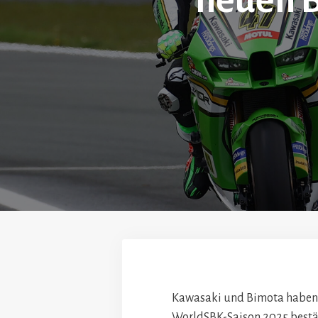
neuen 
Kawasaki und Bimota haben i
WorldSBK-Saison 2025 bestäti