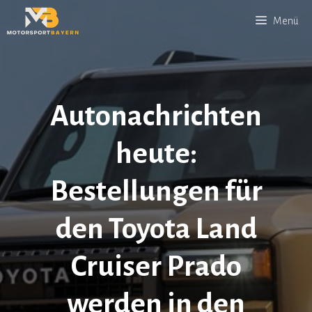
Zum
Menü
Inhalt
springen
Autonachrichten
heute:
Bestellungen für
den Toyota Land
Cruiser Prado
werden in den