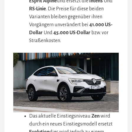
Esprit Alpine
und ersetzt die
Intens
Und
RS-Linie
. Die Preise für diese beiden
Varianten bleiben gegenüber ihren
Vorgängern unverändert bei
41.000 US-
Dollar
Und
45.000 US-Dollar
bzw. vor
Straßenkosten.
Das aktuelle Einstiegsniveau
Zen
wird
durch ein neues Einstiegsmodell ersetzt
Evolution
dies wird jedoch zu einem