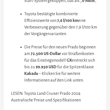
Start-System gekoppelt, das als „
V-Aktiv
‚.
Toyota bestätigte kombinierte
Effizienzwerte von
7,6 l/100 km
eine
Verbesserung gegenüber den 7,9 l/100 km
der Vorgängervarianten.
Die Preise für den neuen Prado beginnen
am
72.500 US-Dollar
vor Straßenkosten
für das Einstiegsmodell
GX
erstreckt sich
bis zu
99.950 USD
für die Spitzenklasse
Kakadu
– Klicken Sie für weitere
Informationen auf den Link unten.
LESEN: Toyota Land Cruiser Prado 2024:
Australische Preise und Spezifikationen