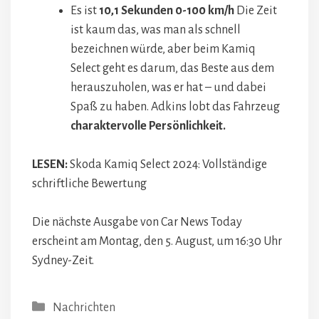
Es ist
10,1 Sekunden 0-100 km/h
Die Zeit
ist kaum das, was man als schnell
bezeichnen würde, aber beim Kamiq
Select geht es darum, das Beste aus dem
herauszuholen, was er hat – und dabei
Spaß zu haben. Adkins lobt das Fahrzeug
charaktervolle Persönlichkeit.
LESEN:
Skoda Kamiq Select 2024: Vollständige
schriftliche Bewertung
Die nächste Ausgabe von Car News Today
erscheint am Montag, den 5. August, um 16:30 Uhr
Sydney-Zeit.
Kategorien
Nachrichten