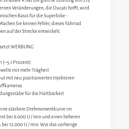
Stradale R hat die gleiche Leistung von 215
ternen Veränderungen, die Ducati hofft, wird
hnischen Basis für die Superbike -
achen Sie keinen Fehler, dieses Fahrrad
en auf der Strecke entwickelt.
setzt
WERBUNG
 (–5,1 Prozent)
welle mit mehr Trägheit
 mit neu positionierten Injektoren
uffkameras
dungsstäbe für die Haltbarkeit
 eine stärkere Drehmomentkurve im
ozent bei 6.000 U / min und einen höheren
bei 12.000 U / min. Wie das vorherige