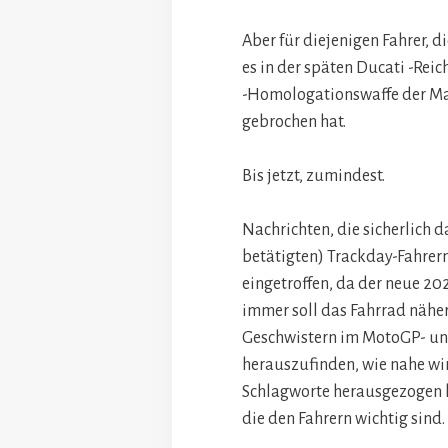
Aber für diejenigen Fahrer, 
es in der späten Ducati -Reic
-Homologationswaffe der Mar
gebrochen hat.
Bis jetzt, zumindest.
Nachrichten, die sicherlich 
betätigten) Trackday-Fahrern
eingetroffen, da der neue 2
immer soll das Fahrrad näher 
Geschwistern im MotoGP- un
herauszufinden, wie nahe wir
Schlagworte herausgezogen 
die den Fahrern wichtig sind.