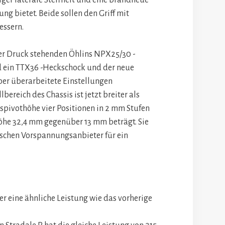
ger laterale Steifheit und eine brandneue
g bietet. Beide sollen den Griff mit
essern.
er Druck stehenden Öhlins NPX25/30 -
d ein TTX36 -Heckschock und der neue
ber überarbeitete Einstellungen
lbereich des Chassis ist jetzt breiter als
spivothöhe vier Positionen in 2 mm Stufen
he 32,4 mm gegenüber 13 mm beträgt. Sie
ischen Vorspannungsanbieter für ein