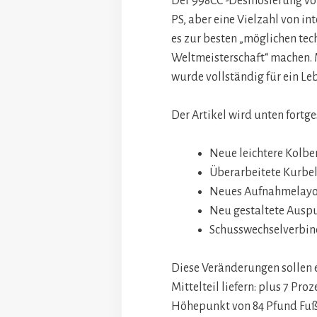
Der 998CC -Desmosierung von 
PS, aber eine Vielzahl von in
es zur besten „möglichen tec
Weltmeisterschaft“ machen. M
wurde vollständig für ein Leb
Der Artikel wird unten fortge
Neue leichtere Kolben
Überarbeitete Kurbel
Neues Aufnahmelayout
Neu gestaltete Ausp
Schusswechselverbin
Diese Veränderungen sollen
Mittelteil liefern: plus 7 Pr
Höhepunkt von 84 Pfund Fuß 