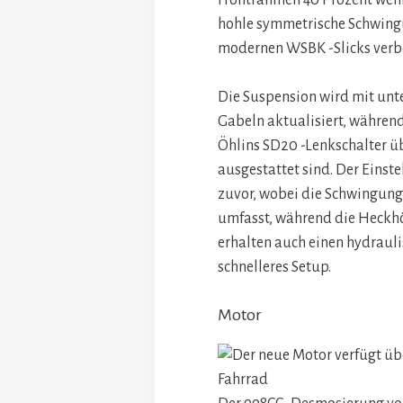
Frontrahmen 40 Prozent weni
hohle symmetrische Schwingun
modernen WSBK -Slicks verb
Die Suspension wird mit unt
Gabeln aktualisiert, währen
Öhlins SD20 -Lenkschalter ü
ausgestattet sind. Der Einstel
zuvor, wobei die Schwingung
umfasst, während die Heckhö
erhalten auch einen hydraul
schnelleres Setup.
Motor