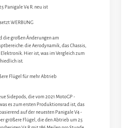
25 Panigale V4 R. neu ist
setzt
WERBUNG
nd die großen Änderungen am
tbereiche: die Aerodynamik, das Chassis,
Elektronik. Hier ist, was im Vergleich zum
iedlich ist.
 neue Sidepods, die vom 2021 MotoGP -
was es zum ersten Produktionsrad ist, das
 basierend auf der neuesten Panigale V4 -
er größere Flügel, die den Abtrieb um 25
vorherigen V4 R mit 186 Meilen pro Stunde