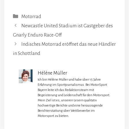
Kategorien
Motorrad
Newcastle United Stadium ist Gastgeber des
Gnarly Enduro Race-Off
Indisches Motorrad eröffnet das neue Händler
in Schottland
Hélène Müller
Ich bin Hélène Müller und habe über 15 Jahre
Erfahrung im Sportjournalismus. Bei MotorSport
Bayern leite ich das Redaktionsteam mit
Begeisterung und Leidenschaft für den Motorsport.
Mein Ziel ist es, unseren Lesern qualitativ
hochwertige Berichte und eine herausragende
Berichterstattung über Wettbewerbe im
Motorsport zu bieten.