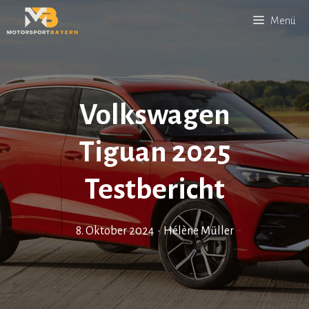
Zum
Menü
Inhalt
springen
Volkswagen
Tiguan 2025
Testbericht
8. Oktober 2024
•
Hélène Müller