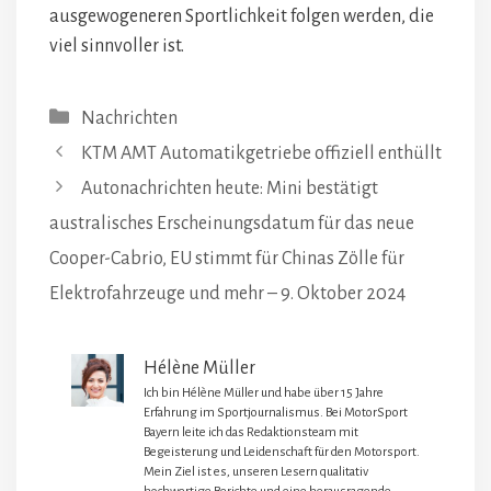
ausgewogeneren Sportlichkeit folgen werden, die
viel sinnvoller ist.
Kategorien
Nachrichten
KTM AMT Automatikgetriebe offiziell enthüllt
Autonachrichten heute: Mini bestätigt
australisches Erscheinungsdatum für das neue
Cooper-Cabrio, EU stimmt für Chinas Zölle für
Elektrofahrzeuge und mehr – 9. Oktober 2024
Hélène Müller
Ich bin Hélène Müller und habe über 15 Jahre
Erfahrung im Sportjournalismus. Bei MotorSport
Bayern leite ich das Redaktionsteam mit
Begeisterung und Leidenschaft für den Motorsport.
Mein Ziel ist es, unseren Lesern qualitativ