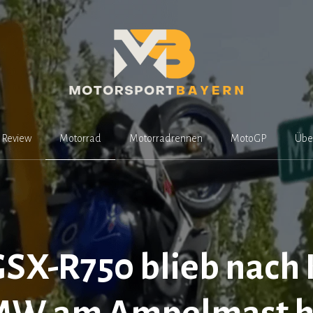
Review
Motorrad
Motorradrennen
MotoGP
Übe
SX-R750 blieb nach 