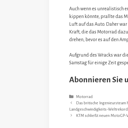
Auch wenn es unrealistisch e
kippen könnte, prallte das M
Luft auf das Auto. Daher war
Kraft, die das Motorrad dazu
drehen, bevor es auf den Amp
Aufgrund des Wracks war di
Samstag für einige Zeit gespe
Abonnieren Sie 
Kategorien
Motorrad
Das britische Ingenieursteam h
Landgeschwindigkeits-Weltrekord
KTM schließt neuen MotoGP-Ve