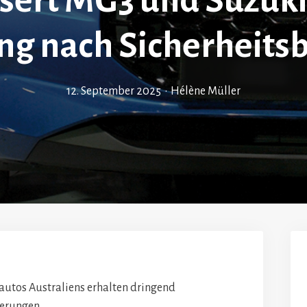
sert MG3 und Suzuki 
ng nach Sicherheits
12. September 2025
•
Hélène Müller
autos Australiens erhalten dringend
serungen