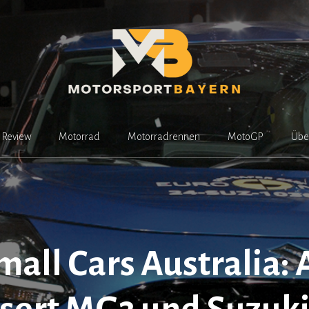
Review
Motorrad
Motorradrennen
MotoGP
Übe
mall Cars Australia