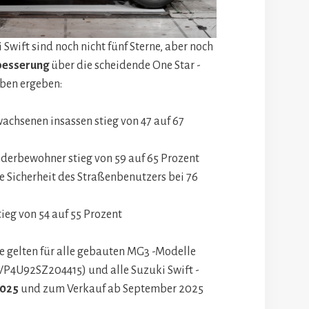
 Swift sind noch nicht fünf Sterne, aber noch
besserung
über die scheidende One Star -
aben ergeben:
wachsenen insassen stieg von 47 auf 67
nderbewohner stieg von 59 auf 65 Prozent
e Sicherheit des Straßenbenutzers bei 76
tieg von 54 auf 55 Prozent
 gelten für alle gebauten MG3 -Modelle
P4U92SZ204415) und alle Suzuki Swift -
2025
und zum Verkauf ab September 2025