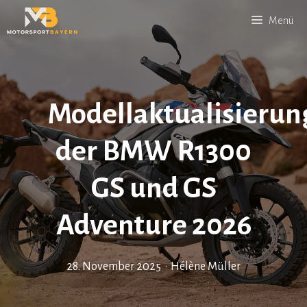
Zum
Menü
Inhalt
springen
Modellaktualisierun
der BMW R1300
GS und GS
Adventure 2026
28. November 2025
•
Hélène Müller