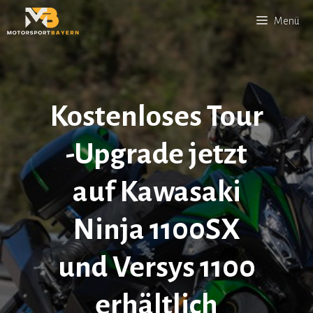
Zum
Menü
Inhalt
springen
Kostenloses Tour
-Upgrade jetzt
auf Kawasaki
Ninja 1100SX
und Versys 1100
erhältlich