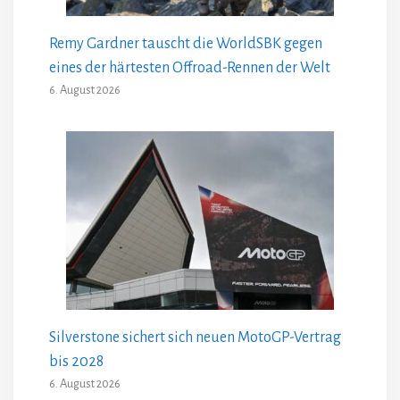
Remy Gardner tauscht die WorldSBK gegen
eines der härtesten Offroad-Rennen der Welt
6. August 2026
Silverstone sichert sich neuen MotoGP-Vertrag
bis 2028
6. August 2026