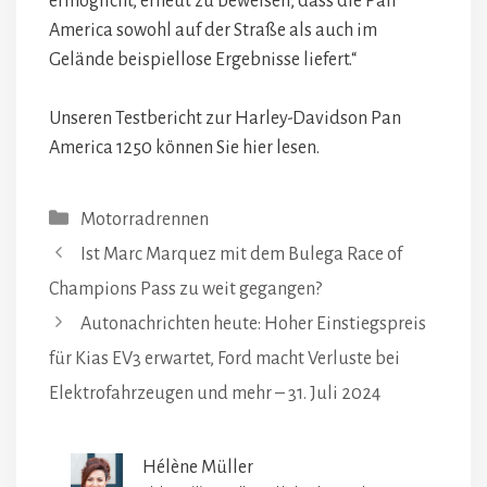
ermöglicht, erneut zu beweisen, dass die Pan
America sowohl auf der Straße als auch im
Gelände beispiellose Ergebnisse liefert.“
Unseren Testbericht zur Harley-Davidson Pan
America 1250 können Sie hier lesen.
Kategorien
Motorradrennen
Ist Marc Marquez mit dem Bulega Race of
Champions Pass zu weit gegangen?
Autonachrichten heute: Hoher Einstiegspreis
für Kias EV3 erwartet, Ford macht Verluste bei
Elektrofahrzeugen und mehr – 31. Juli 2024
Hélène Müller