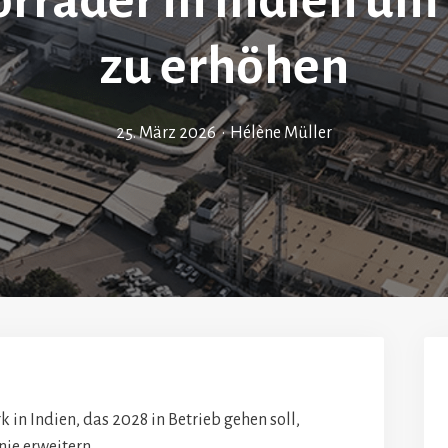
orräder in Indien um
zu erhöhen
25. März 2026
•
Hélène Müller
 in Indien, das 2028 in Betrieb gehen soll,
nie erweitern.