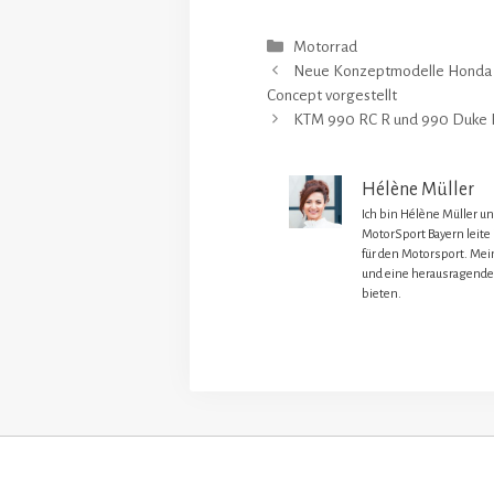
Kategorien
Motorrad
Neue Konzeptmodelle Honda 
Concept vorgestellt
KTM 990 RC R und 990 Duke R
Hélène Müller
Ich bin Hélène Müller u
MotorSport Bayern leite
für den Motorsport. Mein
und eine herausragende
bieten.