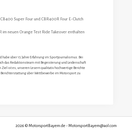
CB400 Super Four und CBR400R Four E-Clutch
 im neuen Orange Test Ride Takeover enthalten
nd habe über 15 Jahre Erfahrung im Sportjournalismus. Bei
 ich das Redaktionsteam mit Begeisterung und Leidenschaft
 Ziel ist es, unseren Lesern qualitativ hochwertige Berichte
 Berichterstattung über Wettbewerbe im Motorsport zu
2026 © MotorsportBayern.de - MotorsportBayern@aol.com