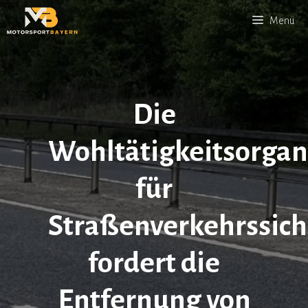
Zum
Menü
Inhalt
springen
Die
Wohltätigkeitsorgan
für
Straßenverkehrssich
fordert die
Entfernung von