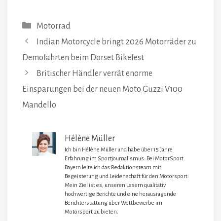
Kategorien
Motorrad
Indian Motorcycle bringt 2026 Motorräder zu
Demofahrten beim Dorset Bikefest
Britischer Händler verrät enorme
Einsparungen bei der neuen Moto Guzzi V100
Mandello
Hélène Müller
Ich bin Hélène Müller und habe über 15 Jahre
Erfahrung im Sportjournalismus. Bei MotorSport
Bayern leite ich das Redaktionsteam mit
Begeisterung und Leidenschaft für den Motorsport.
Mein Ziel ist es, unseren Lesern qualitativ
hochwertige Berichte und eine herausragende
Berichterstattung über Wettbewerbe im
Motorsport zu bieten.