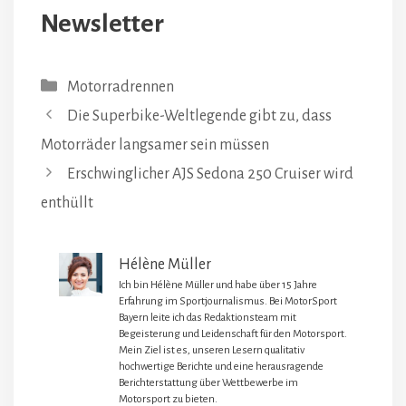
Newsletter
Kategorien
Motorradrennen
Die Superbike-Weltlegende gibt zu, dass
Motorräder langsamer sein müssen
Erschwinglicher AJS Sedona 250 Cruiser wird
enthüllt
Hélène Müller
Ich bin Hélène Müller und habe über 15 Jahre
Erfahrung im Sportjournalismus. Bei MotorSport
Bayern leite ich das Redaktionsteam mit
Begeisterung und Leidenschaft für den Motorsport.
Mein Ziel ist es, unseren Lesern qualitativ
hochwertige Berichte und eine herausragende
Berichterstattung über Wettbewerbe im
Motorsport zu bieten.