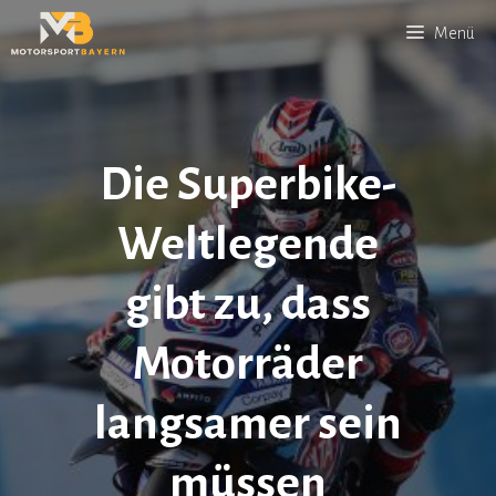
Zum
Menü
Inhalt
springen
Die Superbike-
Weltlegende
gibt zu, dass
Motorräder
langsamer sein
müssen