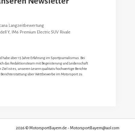
unseren Newsletter
cana Langzeitbewertung
ell Y, IM6 Premium Electric SUV Rivale
nd habe über 15 Jahre Erfahrung im Sportjournalismus. Bei
 ich das Redaktionsteam mit Begeisterung und Leidenschaft
 Ziel ist es, unseren Lesern qualitativ hochwertige Berichte
 Berichterstattung über Wettbewerbe im Motorsport zu
2026 © MotorsportBayern.de - MotorsportBayern@aol.com