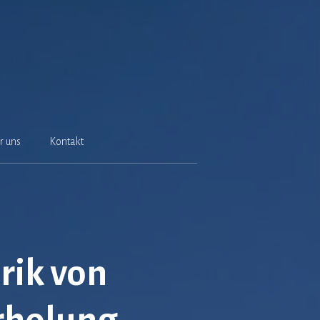
r uns
Kontakt
rik von