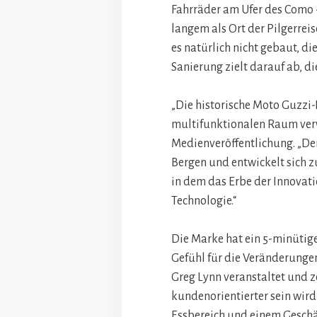
Fahrräder am Ufer des Como -
langem als Ort der Pilgerrei
es natürlich nicht gebaut, d
Sanierung zielt darauf ab, d
„Die historische Moto Guzzi-
multifunktionalen Raum verw
Medienveröffentlichung. „De
Bergen und entwickelt sich 
in dem das Erbe der Innovatio
Technologie.“
Die Marke hat ein 5-minütige
Gefühl für die Veränderungen
Greg Lynn veranstaltet und z
kundenorientierter sein wir
Essbereich und einem Geschä