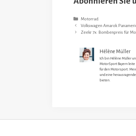
Abonnieren Sie 
Kategorien
Motorrad
Volkswagen Amarok Panameri
Zeekr 7x: Bombenpreis für Mod
Hélène Müller
Ich bin Hélène Müller u
MotorSport Bayern leite
für den Motorsport. Mein
und eine herausragende
bieten.