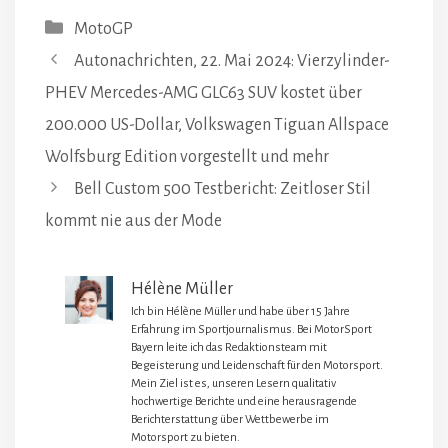
Kategorien
MotoGP
Autonachrichten, 22. Mai 2024: Vierzylinder-
PHEV Mercedes-AMG GLC63 SUV kostet über
200.000 US-Dollar, Volkswagen Tiguan Allspace
Wolfsburg Edition vorgestellt und mehr
Bell Custom 500 Testbericht: Zeitloser Stil
kommt nie aus der Mode
Hélène Müller
Ich bin Hélène Müller und habe über 15 Jahre
Erfahrung im Sportjournalismus. Bei MotorSport
Bayern leite ich das Redaktionsteam mit
Begeisterung und Leidenschaft für den Motorsport.
Mein Ziel ist es, unseren Lesern qualitativ
hochwertige Berichte und eine herausragende
Berichterstattung über Wettbewerbe im
Motorsport zu bieten.