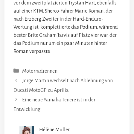
vor dem zweitplatzierten Trystan Hart, ebenfalls
auf einer KTM. Sherco-Fahrer Mario Roman, der
nach Erzberg Zweiter in der Hard-Enduro-
Wertung ist, komplettierte das Podium, während
bester Brite Graham Jarvis auf Platz vier war, der
das Podium nur um ein paar Minuten hinter
Roman verpasste.
Kategorien
Motorradrennen
Jorge Martin wechselt nach Ablehnung von
Ducati MotoGP zu Aprilia
Eine neue Yamaha Tenere ist in der
Entwicklung
Hélène Müller