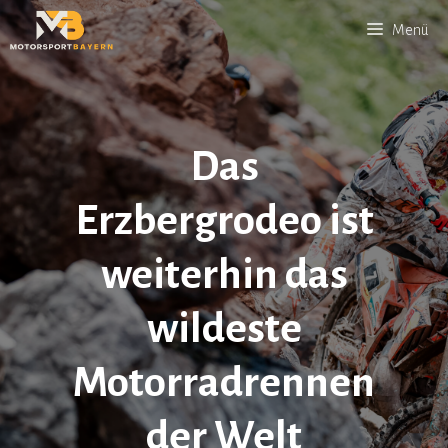
Zum
Menü
Inhalt
springen
Das
Erzbergrodeo ist
weiterhin das
wildeste
Motorradrennen
der Welt