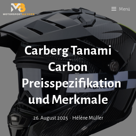
Zum
Menü
Inhalt
springen
Carberg Tanami
Carbon
Preisspezifikation
und Merkmale
26. August 2025
•
Hélène Müller