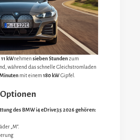
i
11 kW
nehmen
sieben Stunden
zum
nd, während das schnelle Gleichstromladen
 Minuten
mit einem
180 kW
Gipfel.
 Optionen
ttung des BMW i4 eDrive35 2026 gehören:
äder „M“.
ierung