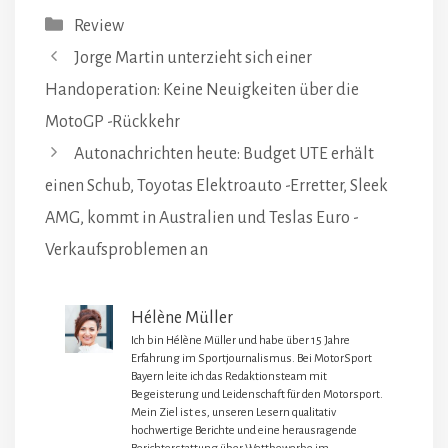
Kategorien
Review
Jorge Martin unterzieht sich einer
Handoperation: Keine Neuigkeiten über die
MotoGP -Rückkehr
Autonachrichten heute: Budget UTE erhält
einen Schub, Toyotas Elektroauto -Erretter, Sleek
AMG, kommt in Australien und Teslas Euro -
Verkaufsproblemen an
Hélène Müller
Ich bin Hélène Müller und habe über 15 Jahre
Erfahrung im Sportjournalismus. Bei MotorSport
Bayern leite ich das Redaktionsteam mit
Begeisterung und Leidenschaft für den Motorsport.
Mein Ziel ist es, unseren Lesern qualitativ
hochwertige Berichte und eine herausragende