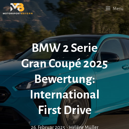
Zum
Menü
Inhalt
springen
BMW 2 Serie
Gran Coupé 2025
Bewertung:
International
First Drive
26. Februar 2025
•
Hélène Müller