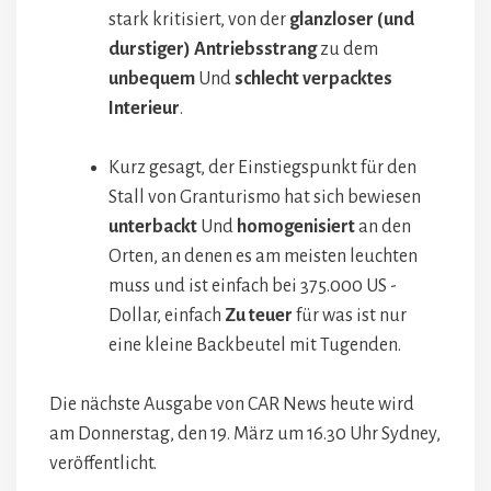
stark kritisiert, von der
glanzloser (und
durstiger) Antriebsstrang
zu dem
unbequem
Und
schlecht verpacktes
Interieur
.
Kurz gesagt, der Einstiegspunkt für den
Stall von Granturismo hat sich bewiesen
unterbackt
Und
homogenisiert
an den
Orten, an denen es am meisten leuchten
muss und ist einfach bei 375.000 US -
Dollar, einfach
Zu teuer
für was ist nur
eine kleine Backbeutel mit Tugenden.
Die nächste Ausgabe von CAR News heute wird
am Donnerstag, den 19. März um 16.30 Uhr Sydney,
veröffentlicht.