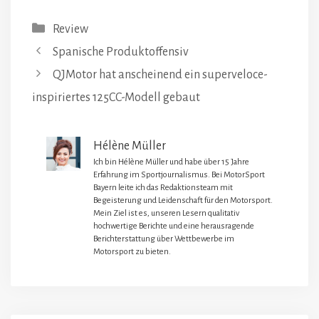
Kategorien
Review
Spanische Produktoffensiv
QJMotor hat anscheinend ein superveloce-
inspiriertes 125CC-Modell gebaut
Hélène Müller
Ich bin Hélène Müller und habe über 15 Jahre
Erfahrung im Sportjournalismus. Bei MotorSport
Bayern leite ich das Redaktionsteam mit
Begeisterung und Leidenschaft für den Motorsport.
Mein Ziel ist es, unseren Lesern qualitativ
hochwertige Berichte und eine herausragende
Berichterstattung über Wettbewerbe im
Motorsport zu bieten.