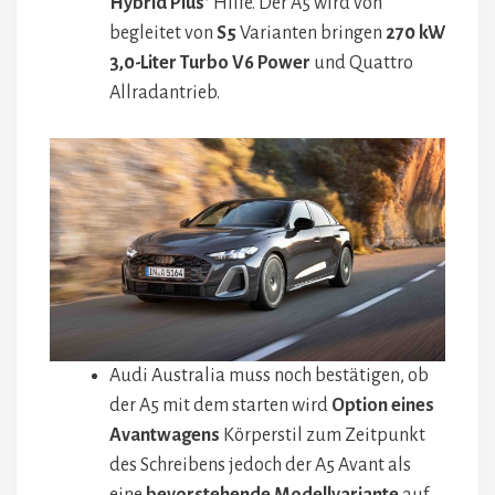
Hybrid Plus‘
Hilfe. Der A5 wird von
begleitet von
S5
Varianten bringen
270 kW
3,0-Liter Turbo V6 Power
und Quattro
Allradantrieb.
Audi Australia muss noch bestätigen, ob
der A5 mit dem starten wird
Option eines
Avantwagens
Körperstil zum Zeitpunkt
des Schreibens jedoch der A5 Avant als
eine
bevorstehende Modellvariante
auf