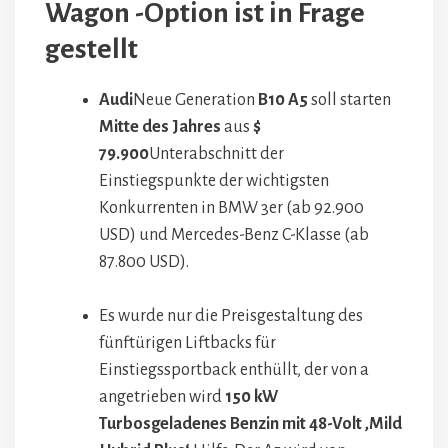
Wagon -Option ist in Frage
gestellt
Audi
Neue Generation
B10 A5
soll starten
Mitte des Jahres
aus
$
79.900
Unterabschnitt der
Einstiegspunkte der wichtigsten
Konkurrenten in BMW 3er (ab 92.900
USD) und Mercedes-Benz C-Klasse (ab
87.800 USD).
Es wurde nur die Preisgestaltung des
fünftürigen Liftbacks für
Einstiegssportback enthüllt, der von a
angetrieben wird
150 kW
Turbosgeladenes Benzin mit 48-Volt ‚Mild