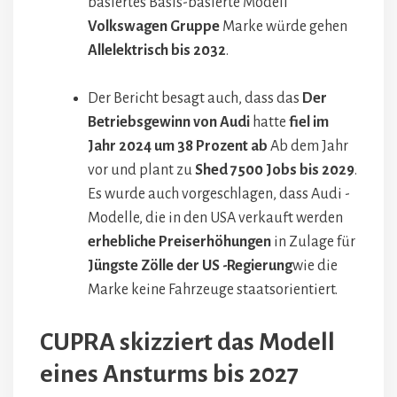
basiertes Basis-basierte Modell
Volkswagen Gruppe
Marke würde gehen
Allelektrisch bis 2032
.
Der Bericht besagt auch, dass das
Der
Betriebsgewinn von Audi
hatte
fiel im
Jahr 2024 um 38 Prozent ab
Ab dem Jahr
vor und plant zu
Shed 7500 Jobs bis 2029
.
Es wurde auch vorgeschlagen, dass Audi -
Modelle, die in den USA verkauft werden
erhebliche Preiserhöhungen
in Zulage für
Jüngste Zölle der US -Regierung
wie die
Marke keine Fahrzeuge staatsorientiert.
CUPRA skizziert das Modell
eines Ansturms bis 2027