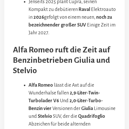
Jenseits 2025 plant Cupra, seinen
Kompakt zu debütieren
Raval
Elektroauto
in
2026
gefolgt von einem neuen,
noch zu
bezeichnender großer SUV
Einige Zeit im
Jahr 2027.
Alfa Romeo ruft die Zeit auf
Benzinbetrieben Giulia und
Stelvio
Alfa Romeo
lässt die Axt auf die
Wunderhalse fallen
2,9-Liter-Twin-
Turbolader V6
Und
2,0-Liter-Turbo-
Benzin vier
Versionen der
Giulia
Limousine
und
Stelvio
SUV, der die
Quadrifoglio
Abzeichen für beide alternden