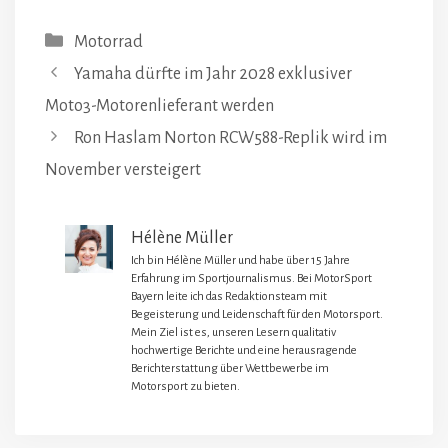
Kategorien
Motorrad
Yamaha dürfte im Jahr 2028 exklusiver
Moto3-Motorenlieferant werden
Ron Haslam Norton RCW588-Replik wird im
November versteigert
Hélène Müller
Ich bin Hélène Müller und habe über 15 Jahre
Erfahrung im Sportjournalismus. Bei MotorSport
Bayern leite ich das Redaktionsteam mit
Begeisterung und Leidenschaft für den Motorsport.
Mein Ziel ist es, unseren Lesern qualitativ
hochwertige Berichte und eine herausragende
Berichterstattung über Wettbewerbe im
Motorsport zu bieten.