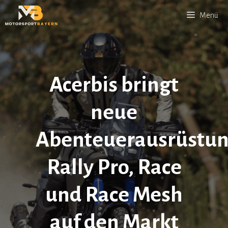
Zum
Menü
Inhalt
springen
Acerbis bringt
neue
Abenteuerausrüstu
Rally Pro, Race
und Race Mesh
auf den Markt