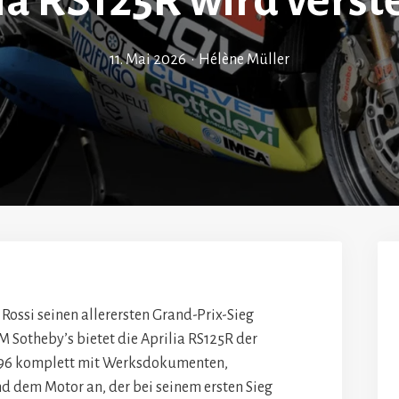
ia RS125R wird verst
11. Mai 2026
•
Hélène Müller
Rossi seinen allerersten Grand-Prix-Sieg
RM Sotheby’s bietet die Aprilia RS125R der
1996 komplett mit Werksdokumenten,
d dem Motor an, der bei seinem ersten Sieg