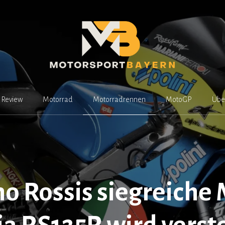
Review
Motorrad
Motorradrennen
MotoGP
Übe
no Rossis siegreiche