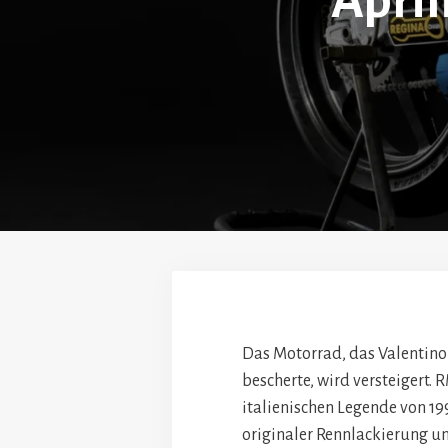
April
Das Motorrad, das Valentino 
bescherte, wird versteigert. 
italienischen Legende von 
originaler Rennlackierung un