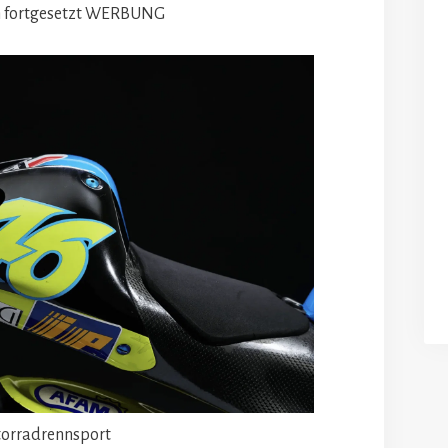
 fortgesetzt
WERBUNG
torradrennsport