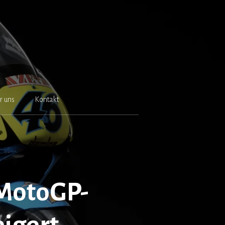
r uns
Kontakt
 MotoGP-