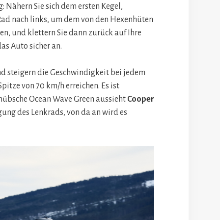
ng: Nähern Sie sich dem ersten Kegel,
 Rad nach links, um dem von den Hexenhüten
en, und klettern Sie dann zurück auf Ihre
as Auto sicher an.
d steigern die Geschwindigkeit bei jedem
Spitze von 70 km/h erreichen. Es ist
 hübsche Ocean Wave Green aussieht
Cooper
gung des Lenkrads, von da an wird es