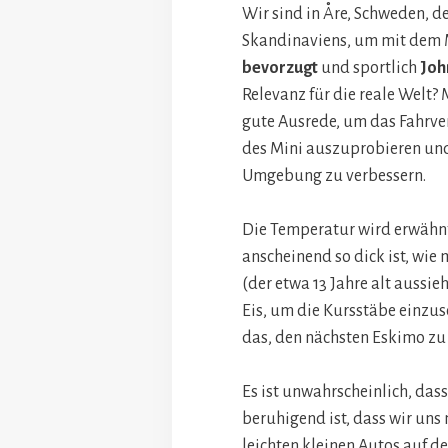
Wir sind in Åre, Schweden, d
Skandinaviens, um mit dem M
bevorzugt
und sportlich
Joh
Relevanz für die reale Welt? M
gute Ausrede, um das Fahrve
des Mini auszuprobieren und 
Umgebung zu verbessern.
Die Temperatur wird erwähnt,
anscheinend so dick ist, wie 
(der etwa 13 Jahre alt aussie
Eis, um die Kursstäbe einzu
das, den nächsten Eskimo zu
Es ist unwahrscheinlich, dass
beruhigend ist, dass wir uns 
leichten kleinen Autos auf d