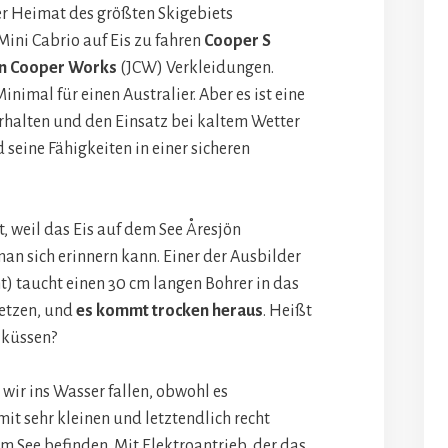
er Heimat des größten Skigebiets
ini Cabrio auf Eis zu fahren
Cooper S
n Cooper Works
(JCW) Verkleidungen.
inimal für einen Australier. Aber es ist eine
rhalten und den Einsatz bei kaltem Wetter
seine Fähigkeiten in einer sicheren
 weil das Eis auf dem See Åresjön
man sich erinnern kann. Einer der Ausbilder
ht) taucht einen 30 cm langen Bohrer in das
setzen, und
es kommt trocken heraus
. Heißt
 küssen?
 wir ins Wasser fallen, obwohl es
mit sehr kleinen und letztendlich recht
em See befinden. Mit Elektroantrieb, der das