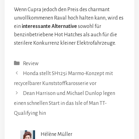
Wenn Cupra jedoch den Preis des charmant
unvollkommenen Raval hoch halten kann, wird es
ein
interessante Alternative
sowohl für
benzinbetriebene Hot Hatches als auch für die
sterilere Konkurrenz kleiner Elektrofahrzeuge.
Kategorien
Review
Honda stellt SH125i Marmo-Konzept mit
recycelbarer Kunststoffkarosserie vor
Dean Harrison und Michael Dunlop legen
einen schnellen Start in das Isle of Man TT-
Qualifying hin
Hélène Müller