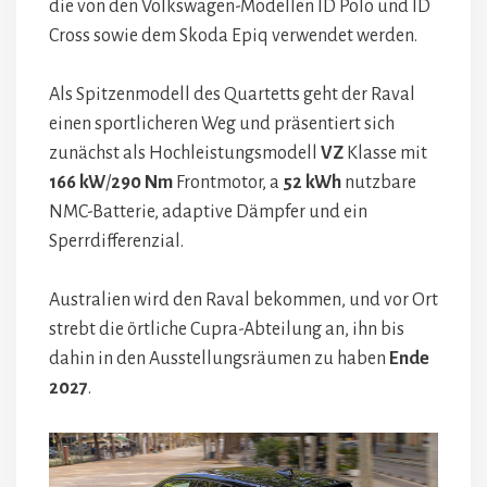
die von den Volkswagen-Modellen ID Polo und ID
Cross sowie dem Skoda Epiq verwendet werden.
Als Spitzenmodell des Quartetts geht der Raval
einen sportlicheren Weg und präsentiert sich
zunächst als Hochleistungsmodell
VZ
Klasse mit
166 kW
/
290 Nm
Frontmotor, a
52 kWh
nutzbare
NMC-Batterie, adaptive Dämpfer und ein
Sperrdifferenzial.
Australien wird den Raval bekommen, und vor Ort
strebt die örtliche Cupra-Abteilung an, ihn bis
dahin in den Ausstellungsräumen zu haben
Ende
2027
.