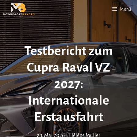
Zum
Menü
Inhalt
springen
Testbericht zum
Cupra Raval VZ
2027:
Internationale
Erstausfahrt
29. Mai 2026
•
Hélène Müller