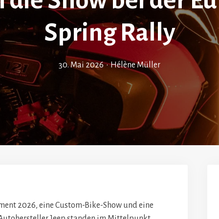
n die Show bei der E
Spring Rally
30. Mai 2026
•
Hélène Müller
ment 2026, eine Custom-Bike-Show und eine
Autohersteller Jeep standen im Mittelpunkt