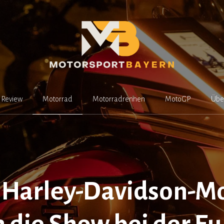
Review
Motorrad
Motorradrennen
MotoGP
Übe
Harley-Davidson-M