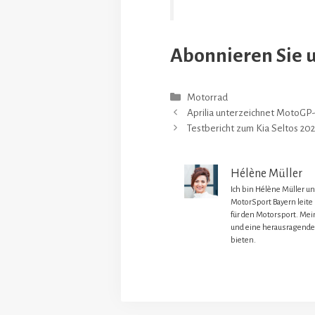
Abonnieren Sie 
Kategorien
Motorrad
Aprilia unterzeichnet MotoGP
Testbericht zum Kia Seltos 202
Hélène Müller
Ich bin Hélène Müller u
MotorSport Bayern leite
für den Motorsport. Mein
und eine herausragende
bieten.