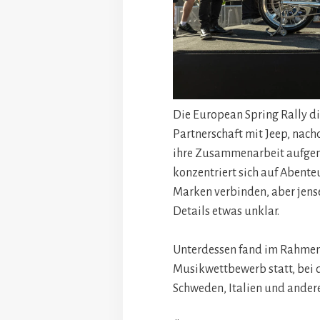
Die European Spring Rally di
Partnerschaft mit Jeep, nac
ihre Zusammenarbeit aufgen
konzentriert sich auf Abente
Marken verbinden, aber jense
Details etwas unklar.
Unterdessen fand im Rahmen 
Musikwettbewerb statt, bei
Schweden, Italien und ander