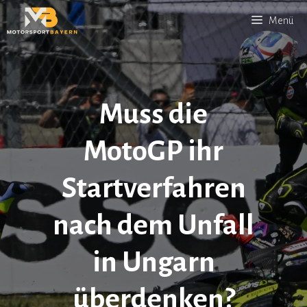
Zum
Menü
Inhalt
springen
Muss die
MotoGP ihr
Startverfahren
nach dem Unfall
in Ungarn
überdenken?