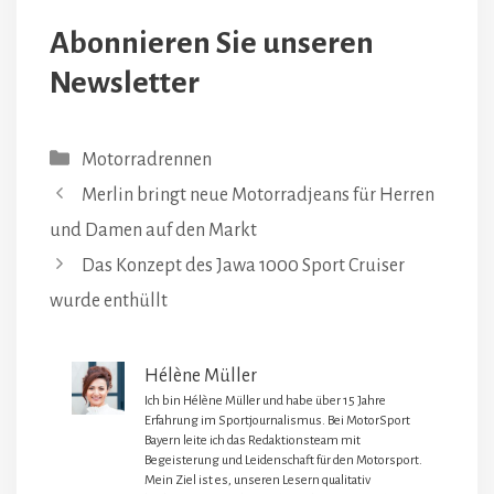
Abonnieren Sie unseren
Newsletter
Kategorien
Motorradrennen
Merlin bringt neue Motorradjeans für Herren
und Damen auf den Markt
Das Konzept des Jawa 1000 Sport Cruiser
wurde enthüllt
Hélène Müller
Ich bin Hélène Müller und habe über 15 Jahre
Erfahrung im Sportjournalismus. Bei MotorSport
Bayern leite ich das Redaktionsteam mit
Begeisterung und Leidenschaft für den Motorsport.
Mein Ziel ist es, unseren Lesern qualitativ