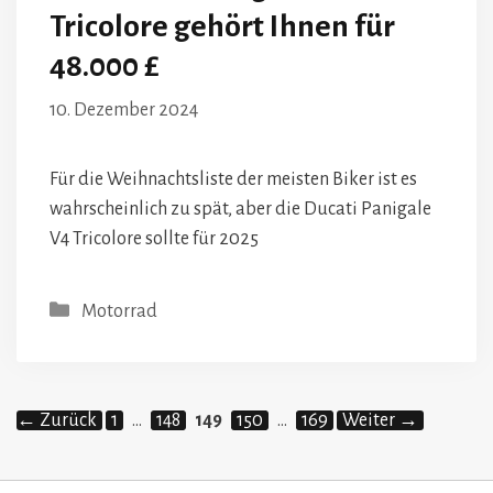
Tricolore gehört Ihnen für
48.000 £
10. Dezember 2024
Für die Weihnachtsliste der meisten Biker ist es
wahrscheinlich zu spät, aber die Ducati Panigale
V4 Tricolore sollte für 2025
Kategorien
Motorrad
Seite
Seite
Seite
Seite
Seite
←
Zurück
1
…
148
149
150
…
169
Weiter
→