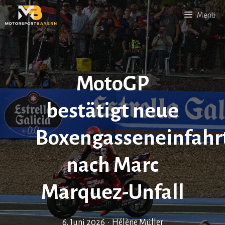
Zum
Menü
Inhalt
springen
MotoGP
bestätigt neue
Boxengasseneinfahr
nach Marc
Marquez-Unfall
6. Juni 2026
•
Hélène Müller