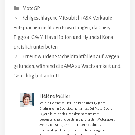
Kategorien
MotoGP
Fehlgeschlagene Mitsubishi ASX-Verkäufe
entsprachen nicht den Erwartungen, da Chery
Tiggo 4, GWM Haval Jolion und Hyundai Kona
preislich unterboten
Erneut wurden Stacheldrahtfallen auf Wegen
gefunden, während die AMA zu Wachsamkeit und
Gerechtigkeit aufruft
Hélène Müller
Ich bin Hélène Müller und habe über 15 Jahre
Erfahrung im Sportjournalismus. Bei MotorSport
Bayern leite ich das Redaktionsteam mit
Begeisterung und Leidenschaft für den Motorsport.
Mein Ziel ist es, unseren Lesern qualitativ
hochwertige Berichte und eine herausragende