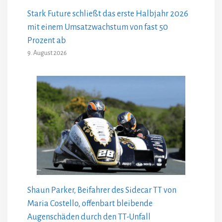
Stark Future schließt das erste Halbjahr 2026
mit einem Umsatzwachstum von fast 50
Prozent ab
9. August 2026
Shaun Parker, Beifahrer des Sidecar TT von
Maria Costello, offenbart bleibende
Augenschäden durch den TT-Unfall