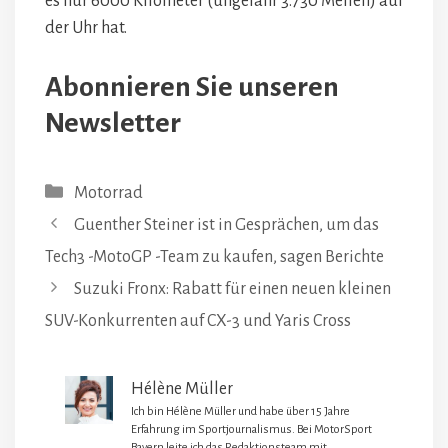
es nur 6000 Kilometer (ungefähr 3.730 Meilen) auf
der Uhr hat.
Abonnieren Sie unseren
Newsletter
Kategorien
Motorrad
Guenther Steiner ist in Gesprächen, um das
Tech3 -MotoGP -Team zu kaufen, sagen Berichte
Suzuki Fronx: Rabatt für einen neuen kleinen
SUV-Konkurrenten auf CX-3 und Yaris Cross
Hélène Müller
Ich bin Hélène Müller und habe über 15 Jahre
Erfahrung im Sportjournalismus. Bei MotorSport
Bayern leite ich das Redaktionsteam mit