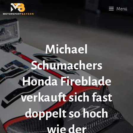
Zum
Menü
Inhalt
springen
Michael
Schumachers
Honda Fireblade
verkauft sich fast
doppelt so hoch
wie der