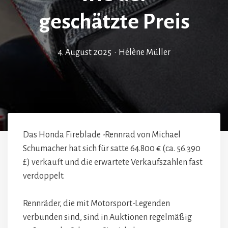
geschätzte Preis
4. August 2025
•
Hélène Müller
Das Honda Fireblade -Rennrad von Michael
Schumacher hat sich für satte 64.800 € (ca. 56.390
£) verkauft und die erwartete Verkaufszahlen fast
verdoppelt.
Rennräder, die mit Motorsport-Legenden
verbunden sind, sind in Auktionen regelmäßig