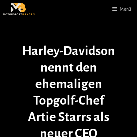
Zum
Menü
Inhalt
springen
Harley-Davidson
nennt den
ehemaligen
Topgolf-Chef
Artie Starrs als
neuer CEO