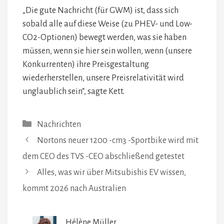
„Die gute Nachricht (für GWM) ist, dass sich
sobald alle auf diese Weise (zu PHEV- und Low-
CO2-Optionen) bewegt werden, was sie haben
müssen, wenn sie hier sein wollen, wenn (unsere
Konkurrenten) ihre Preisgestaltung
wiederherstellen, unsere Preisrelativität wird
unglaublich sein“, sagte Kett.
Kategorien
Nachrichten
Nortons neuer 1200 -cm3 -Sportbike wird mit
dem CEO des TVS -CEO abschließend getestet
Alles, was wir über Mitsubishis EV wissen,
kommt 2026 nach Australien
Hélène Müller