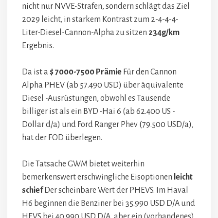
nicht nur NVVE-Strafen, sondern schlägt das Ziel
2029 leicht, in starkem Kontrast zum 2-4-4-4-
Liter-Diesel-Cannon-Alpha zu sitzen
234g/km
Ergebnis.
Da ist a
$ 7000-7500 Prämie
Für den Cannon
Alpha PHEV (ab 57.490 USD) über äquivalente
Diesel -Ausrüstungen, obwohl es Tausende
billiger ist als ein BYD -Hai 6 (ab 62.400 US -
Dollar d/a) und Ford Ranger Phev (79.500 USD/a),
hat der FOD überlegen.
Die Tatsache GWM bietet weiterhin
bemerkenswert erschwingliche Eisoptionen
leicht
schief
Der scheinbare Wert der PHEVS. Im Haval
H6 beginnen die Benziner bei 35.990 USD D/A und
HEVS bei 40.990 USD D/A, aber ein (vorhandenes)