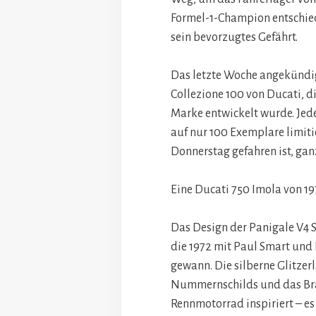
Formel-1-Champion entschied 
sein bevorzugtes Gefährt.
Das letzte Woche angekündig
Collezione 100 von Ducati, d
Marke entwickelt wurde. Jede
auf nur 100 Exemplare limit
Donnerstag gefahren ist, gan
Eine Ducati 750 Imola von 1
Das Design der Panigale V4 S
die 1972 mit Paul Smart und
gewann. Die silberne Glitzer
Nummernschilds und das Bra
Rennmotorrad inspiriert – es 