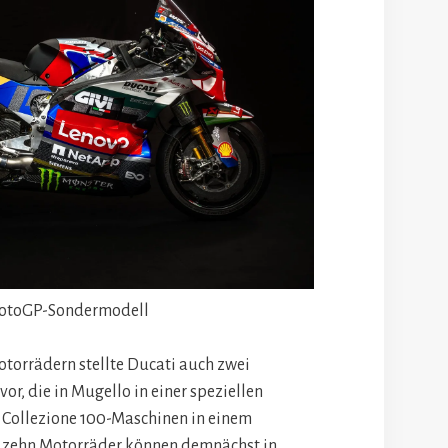
MotoGP-Sondermodell
torrädern stellte Ducati auch zwei
r, die in Mugello in einer speziellen
e Collezione 100-Maschinen in einem
ie zehn Motorräder können demnächst in