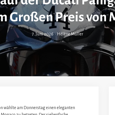
uf der Ducati Panig
m Großen Preis von
7. Juni 2026
•
Hélène Müller
ton wählte am Donnerstag einen eleganten
 Monaco zu betreten. Der siebenfache