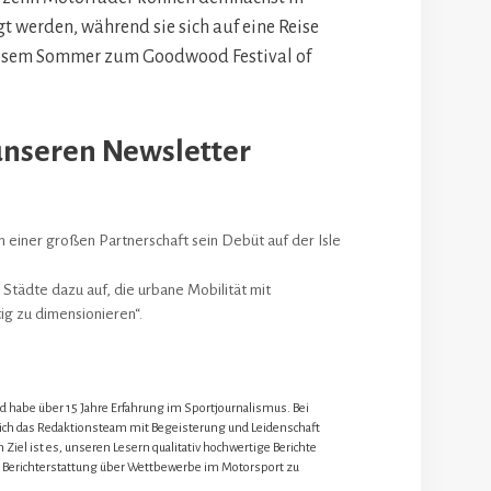
t werden, während sie sich auf eine Reise
diesem Sommer zum Goodwood Festival of
unseren Newsletter
einer großen Partnerschaft sein Debüt auf der Isle
Städte dazu auf, die urbane Mobilität mit
ig zu dimensionieren“.
nd habe über 15 Jahre Erfahrung im Sportjournalismus. Bei
 ich das Redaktionsteam mit Begeisterung und Leidenschaft
 Ziel ist es, unseren Lesern qualitativ hochwertige Berichte
 Berichterstattung über Wettbewerbe im Motorsport zu