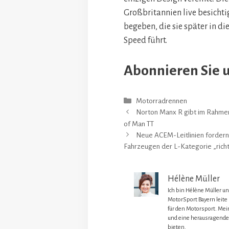
Großbritannien live besichtig
begeben, die sie später in 
Speed ​​führt.
Abonnieren Sie 
Kategorien
Motorradrennen
Norton Manx R gibt im Rahmen 
of Man TT
Neue ACEM-Leitlinien fordern 
Fahrzeugen der L-Kategorie „richt
Hélène Müller
Ich bin Hélène Müller u
MotorSport Bayern leite
für den Motorsport. Mein
und eine herausragende
bieten.