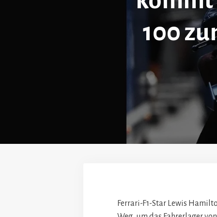
kommt a
100 zu
Ferrari-F1-Star Lewis Hamil
Weg, um das Fahrerlager von