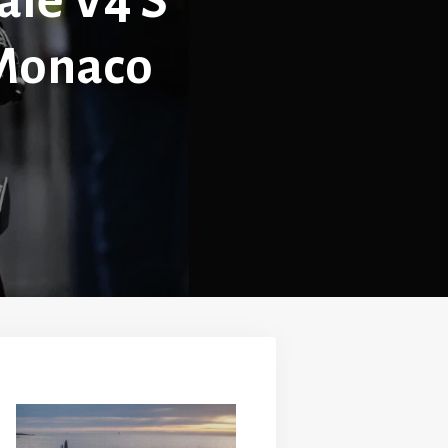
ale V4 S
 Monaco