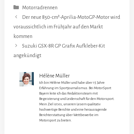
Kategorien
Motorradrennen
Der neue 850-cm³-Aprilia-MotoGP-Motor wird
voraussichtlich im Frühjahr auf den Markt
kommen
Suzuki GSX-8R GP Grafix Aufkleber-Kit
angekündigt
Hélène Müller
Ich bin Hélène Müller und habe über 15 Jahre
Erfahrung im Sportjournalismus. Bei MotorSport
Bayern leite ich das Redaktionsteam mit
Begeisterung und Leidenschaft für den Motorsport.
Mein Ziel ist es, unseren Lesern qualitativ
hochwertige Berichte und eine herausragende
Berichterstattung über Wettbewerbe im
Motorsport zu bieten.