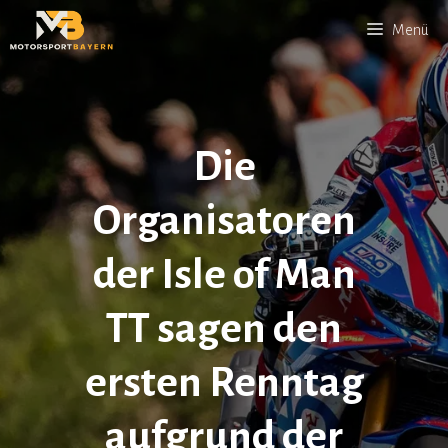
Zum
Menü
Inhalt
springen
Die
Organisatoren
der Isle of Man
TT sagen den
ersten Renntag
aufgrund der