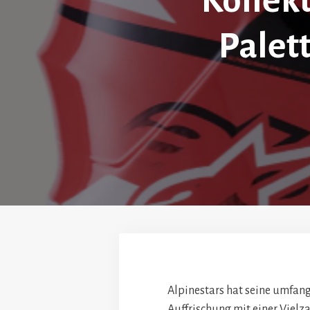
Kollekt
Palet
Alpinestars hat seine umfang
Auffrischung mit einer Vielz