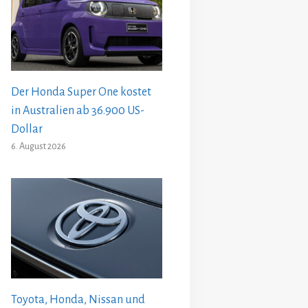
Der Honda Super One kostet
in Australien ab 36.900 US-
Dollar
6. August 2026
Toyota, Honda, Nissan und