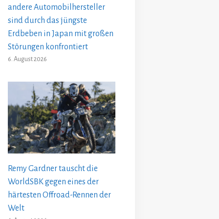
andere Automobilhersteller
sind durch das jüngste
Erdbeben in Japan mit großen
Störungen konfrontiert
6. August 2026
Remy Gardner tauscht die
WorldSBK gegen eines der
härtesten Offroad-Rennen der
Welt