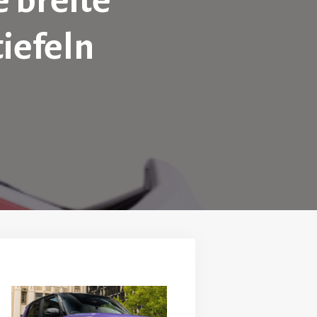
e breite
iefeln