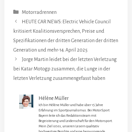
Kategorien
Motorradrennen
HEUTE CAR NEWS: Electric Vehicle Council
kritisiert Koalitionsversprechen, Preise und
Spezifikationen der dritten Generation der dritten
Generation und mehr-14. April 2025
Jorge Martin leidet bei der letzten Verletzung
bei Katar Motogp zusammen, die Lunge in der
letzten Verletzung zusammengefasst haben
Hélène Müller
Ich bin Hélène Müller und habe über 15 Jahre
Erfahrung im Sportjournalismus. Bei MotorSport
Bayern leite ich das Redaktionsteam mit
Begeisterung und Leidenschaft für den Motorsport.
Mein Ziel ist es, unseren Lesern qualitativ
hochwertige Berichte und eine herausragende