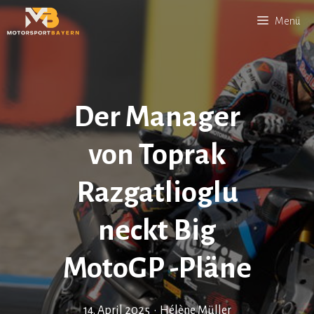
Zum
Menü
Inhalt
springen
Der Manager
von Toprak
Razgatlioglu
neckt Big
MotoGP -Pläne
14. April 2025
•
Hélène Müller