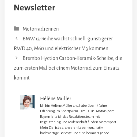
Newsletter
Kategorien
Motorradrennen
BMW i3-Reihe wächst schnell: günstigerer
RWD 40, M60 und elektrischer M3 kommen
Brembo Hyction Carbon-Keramik-Scheibe, die
zum ersten Mal bei einem Motorrad zum Einsatz
kommt
Hélène Müller
Ich bin Hélène Müller und habe über 15 Jahre
Erfahrung im Sportjournalismus. Bei MotorSport
Bayern leite ich das Redaktionsteam mit
Begeisterung und Leidenschaft für den Motorsport.
Mein Ziel ist es, unseren Lesern qualitativ
hochwertige Berichte und eine herausragende