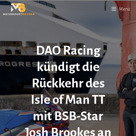
Zum
Menü
Inhalt
springen
DAO Racing
kündigt die
Rückkehr des
Isle of Man TT
mit BSB-Star
Josh Brookes an