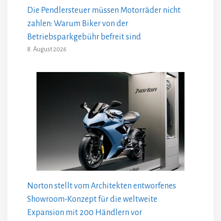
Die Pendlersteuer müssen Motorräder nicht
zahlen: Warum Biker von der
Betriebsparkgebühr befreit sind
8. August 2026
Norton stellt vom Architekten entworfenes
Showroom-Konzept für die weltweite
Expansion mit 200 Händlern vor