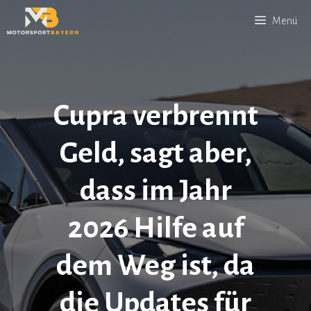
Zum
Menü
Inhalt
springen
Cupra verbrennt
Geld, sagt aber,
dass im Jahr
2026 Hilfe auf
dem Weg ist, da
die Updates für