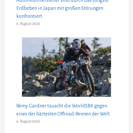
Automobilhersteller sind durch das jüngste
Erdbeben in Japan mit großen Störungen
konfrontiert
6. August 2026
Remy Gardner tauscht die WorldSBK gegen
eines der härtesten Offroad-Rennen der Welt
6. August 2026