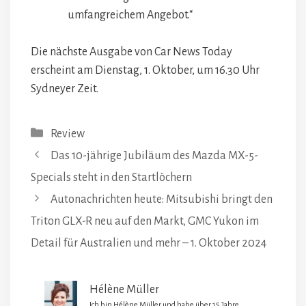
umfangreichem Angebot.“
Die nächste Ausgabe von Car News Today
erscheint am Dienstag, 1. Oktober, um 16.30 Uhr
Sydneyer Zeit.
Kategorien
Review
Das 10-jährige Jubiläum des Mazda MX-5-
Specials steht in den Startlöchern
Autonachrichten heute: Mitsubishi bringt den
Triton GLX-R neu auf den Markt, GMC Yukon im
Detail für Australien und mehr – 1. Oktober 2024
Hélène Müller
Ich bin Hélène Müller und habe über 15 Jahre