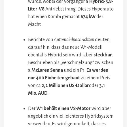
wurde, wobei der Vorgänger a
Hybrid-3,8-
Liter-V8
Antriebsstrang. Dieses Hyperauto
hat einen Kombi gemacht
674 kW
der
Macht.
Berichte von
Automobilnachrichten
deuten
darauf hin, dass das neue W1-Modell
ebenfalls Hybrid sein wird, aber
steckbar
.
Beschrieben als „Verschmelzung“ zwischen
a
McLaren Senna
und ein P1,
Es werden
nur 400 Einheiten gebaut
zu einem Preis
von ca
2,2 Millionen US-Dollar
oder
3,1
Mio. AUD
.
Der
W1 behält einen V8-Motor
wird aber
angeblich ein viel leichteres Hybridsystem
verwenden. Es wird gemunkelt, dass es