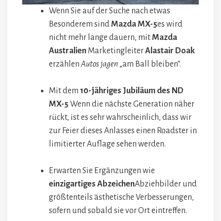
Wenn Sie auf der Suche nach etwas
Besonderem sind
Mazda MX-5
es wird
nicht mehr lange dauern, mit
Mazda
Australien
Marketingleiter
Alastair Doak
erzählen
Autos jagen
„am Ball bleiben“.
Mit dem
10-jähriges Jubiläum des ND
MX-5
Wenn die nächste Generation näher
rückt, ist es sehr wahrscheinlich, dass wir
zur Feier dieses Anlasses einen Roadster in
limitierter Auflage sehen werden.
Erwarten Sie Ergänzungen wie
einzigartiges Abzeichen
Abziehbilder und
größtenteils ästhetische Verbesserungen,
sofern und sobald sie vor Ort eintreffen.