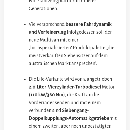
Nutzfahrzeugplattform früherer
Generationen.
Vielversprechend
bessere Fahrdynamik
und Verfeinerung
Infolgedessen soll der
neue Multivan mit einer
„hochspezialisierten“ Produktpalette „die
meistverkauften Siebensitzer auf dem
australischen Markt ansprechen“.
Die Life-Variante wird von a angetrieben
2,0-Liter-Vierzylinder-Turbodiesel
Motor
(
110 kW/360 Nm
), die Kraft an die
Vorderräder senden und mit einem
verbunden sind
Siebengang-
Doppelkupplungs-Automatikgetriebe
mit
einem zweiten, aber noch unbestätigten