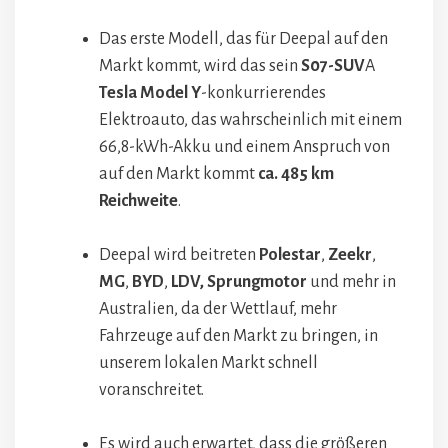
Das erste Modell, das für Deepal auf den
Markt kommt, wird das sein
S07-SUV
A
Tesla Model Y
-konkurrierendes
Elektroauto, das wahrscheinlich mit einem
66,8-kWh-Akku und einem Anspruch von
auf den Markt kommt
ca. 485 km
Reichweite
.
Deepal wird beitreten
Polestar
,
Zeekr
,
MG
,
BYD
,
LDV, Sprungmotor
und mehr in
Australien, da der Wettlauf, mehr
Fahrzeuge auf den Markt zu bringen, in
unserem lokalen Markt schnell
voranschreitet.
Es wird auch erwartet, dass die größeren