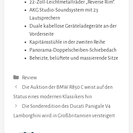
22-Zoll-Leichtmetallräder „Reverse Rim“.
AKG Studio-Soundsystem mit 23
Lautsprechern
Duale kabellose Geräteladegeräte an der
Vorderseite
Kapitänsstühle in der zweiten Reihe
Panorama-Doppelscheiben-Schiebedach
Beheizte, belüftete und massierende Sitze
Kategorien
Review
Die Auktion der BMW R850 C weist auf den
Status eines modernen Klassikers hin
Die Sonderedition des Ducati Panigale V4
Lamborghini wird in Großbritannien versteigert