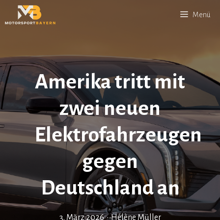
Zum
Menü
Inhalt
springen
Amerika tritt mit
zwei neuen
Elektrofahrzeugen
gegen
Deutschland an
3. März 2026
•
Hélène Müller