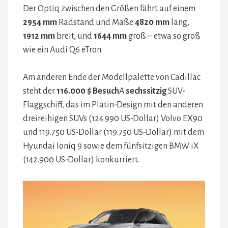
Der Optiq zwischen den Größen fährt auf einem
2954 mm
Radstand und Maße
4820 mm
lang,
1912 mm
breit, und
1644 mm
groß – etwa so groß
wie ein Audi Q6 eTron.
Am anderen Ende der Modellpalette von Cadillac
steht der
116.000 $ Besuch
A
sechssitzig
SUV-
Flaggschiff, das im Platin-Design mit den anderen
dreireihigen SUVs (124.990 US-Dollar) Volvo EX90
und 119.750 US-Dollar (119.750 US-Dollar) mit dem
Hyundai Ioniq 9 sowie dem fünfsitzigen BMW iX
(142.900 US-Dollar) konkurriert.