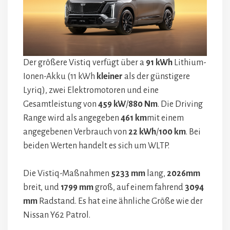
Der größere Vistiq verfügt über a
91 kWh
Lithium-
Ionen-Akku (11 kWh
kleiner
als der günstigere
Lyriq), zwei Elektromotoren und eine
Gesamtleistung von
459 kW
/
880 Nm
. Die Driving
Range wird als angegeben
461 km
mit einem
angegebenen Verbrauch von
22 kWh
/
100 km
. Bei
beiden Werten handelt es sich um WLTP.
Die Vistiq-Maßnahmen
5233 mm
lang,
2026mm
breit, und
1799 mm
groß, auf einem fahrend
3094
mm
Radstand. Es hat eine ähnliche Größe wie der
Nissan Y62 Patrol.