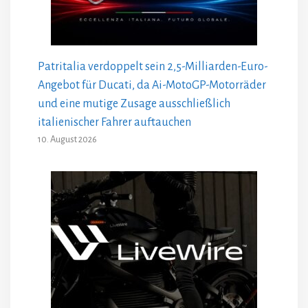
Patritalia verdoppelt sein 2,5-Milliarden-Euro-
Angebot für Ducati, da Ai-MotoGP-Motorräder
und eine mutige Zusage ausschließlich
italienischer Fahrer auftauchen
10. August 2026