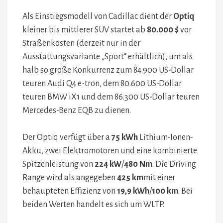
Als Einstiegsmodell von Cadillac dient der
Optiq
kleiner bis mittlerer SUV startet ab
80.000 $
vor
Straßenkosten (derzeit nur in der
Ausstattungsvariante „Sport“ erhältlich), um als
halb so große Konkurrenz zum 84.900 US-Dollar
teuren Audi Q4 e-tron, dem 80.600 US-Dollar
teuren BMW iX1 und dem 86.300 US-Dollar teuren
Mercedes-Benz EQB zu dienen.
Der Optiq verfügt über a
75 kWh
Lithium-Ionen-
Akku, zwei Elektromotoren und eine kombinierte
Spitzenleistung von
224 kW
/
480 Nm
. Die Driving
Range wird als angegeben
425 km
mit einer
behaupteten Effizienz von
19,9 kWh
/
100 km
. Bei
beiden Werten handelt es sich um WLTP.