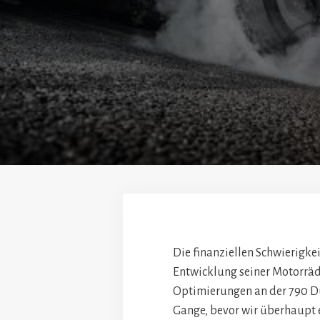
Die finanziellen Schwierigke
Entwicklung seiner Motorräde
Optimierungen an der 790 Du
Gange, bevor wir überhaupt 