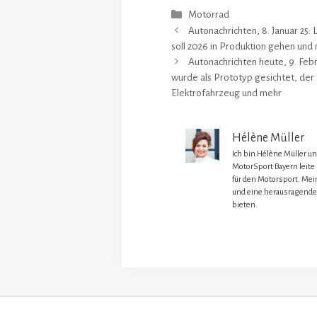
Kategorien
Motorrad
Autonachrichten, 8. Januar 25:
soll 2026 in Produktion gehen und
Autonachrichten heute, 9. Feb
wurde als Prototyp gesichtet, der
Elektrofahrzeug und mehr
Hélène Müller
Ich bin Hélène Müller u
MotorSport Bayern leite
für den Motorsport. Mein
und eine herausragende
bieten.