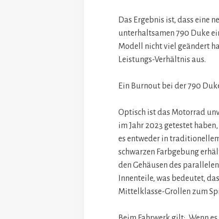
Das Ergebnis ist, dass eine 
unterhaltsamen 790 Duke ein
Modell nicht viel geändert ha
Leistungs-Verhältnis aus.
Ein Burnout bei der 790 Duk
Optisch ist das Motorrad un
im Jahr 2023 getestet haben,
es entweder in traditionell
schwarzen Farbgebung erhältl
den Gehäusen des parallelen
Innenteile, was bedeutet, das
Mittelklasse-Grollen zum Spi
Beim Fahrwerk gilt: „Wenn es n