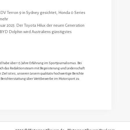
 LDV Terron 9 in Sydney gesichtet, Honda 0 Series
 mehr
ruar 2025: Der Toyota Hilux der neuen Generation
 BYD Dolphin wird Australiens günstigstes
nd habe über 15 Jahre Erfahrung im Sportjournalismus. Bei
 ich das Redaktionsteam mit Begeisterung und Leidenschaft
 Ziel ist es, unseren Lesern qualitativ hochwertige Berichte
 Berichterstattung über Wettbewerbe im Motorsport zu