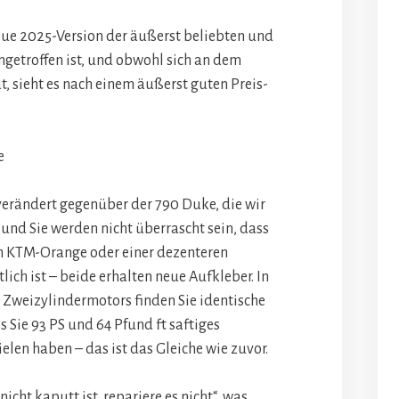
neue 2025-Version der äußerst beliebten und
getroffen ist, und obwohl sich an dem
t, sieht es nach einem äußerst guten Preis-
e
verändert gegenüber der 790 Duke, die wir
 und Sie werden nicht überrascht sein, dass
em KTM-Orange oder einer dezenteren
ich ist – beide erhalten neue Aufkleber. In
 Zweizylindermotors finden Sie identische
s Sie 93 PS und 64 Pfund ft saftiges
elen haben – das ist das Gleiche wie zuvor.
icht kaputt ist, repariere es nicht“, was