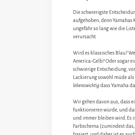
Die schwierigste Entscheidu
aufgehoben, denn Yamahas K
ungefähr so ​​lang wie die Lis
verursacht.
Wird es klassisches Blau? W
America-Gelb? Oder sogar ein
schwierige Entscheidung, vor
Lackierung sowohl müde als a
lebenswichtig
dass Yamaha das
Wir gehen davon aus, dass 
funktionieren würde, und das 
und immer bleiben wird. Es i
Farbschema (zumindest das, 
basiert, und daher ist es auc