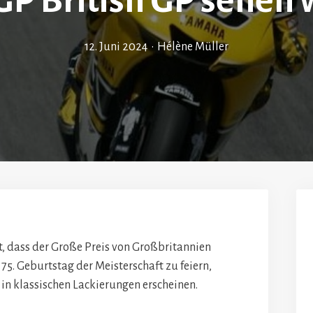
P British GP sehen 
12. Juni 2024
•
Hélène Müller
 dass der Große Preis von Großbritannien
75. Geburtstag der Meisterschaft zu feiern,
in klassischen Lackierungen erscheinen.