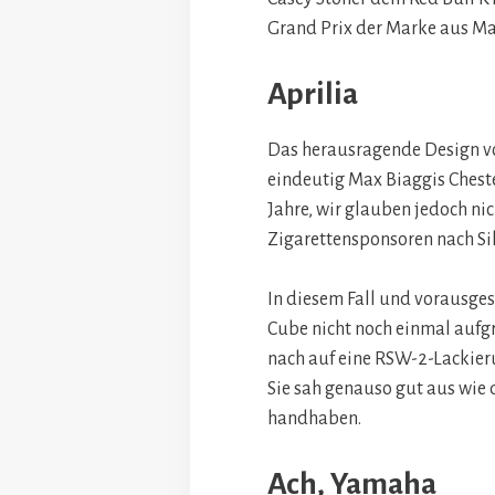
Grand Prix der Marke aus Ma
Aprilia
Das herausragende Design von
eindeutig Max Biaggis Cheste
Jahre, wir glauben jedoch ni
Zigarettensponsoren nach Si
In diesem Fall und vorausges
Cube nicht noch einmal aufgr
nach auf eine RSW-2-Lackier
Sie sah genauso gut aus wie d
handhaben.
Ach, Yamaha