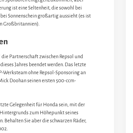
en Sponsoren entgegenzukommen, aber
rung ist eine Seltenheit, die sowohl bei
ei Sonnenschein großartig aussieht (es ist
on Großbritannien).
en
l die Partnerschaft zwischen Repsol und
dieses Jahres beendet werden. Das letzte
P-Werksteam ohne Repsol-Sponsoring an
s Mick Doohan seinen ersten 500-ccm-
etzte Gelegenheit für Honda sein, mit der
 Hintergrunds zum Höhepunkt seines
. Behalten Sie aber die schwarzen Räder,
002.