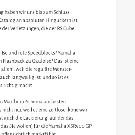
ng haben wir uns bis zum Schluss
atalog an absoluten Hinguckern ist
te der Verletzungen, die der RS ​​Cube
eiße und rote Speedblocks? Yamaha
 Flashback zu Gauloise? Das ist eine
 allem, weil die reguläre Monster-
uch langweilig ist, und so ist es
 richtig macht.
ein Marlboro-Schema am besten
nicht nur, weil es eine zeitlose Ikone war
st auch die Lackierung, auf der das
das Sie wollen) für die Yamaha XSR900 GP
h offensichtlich marktfähig.