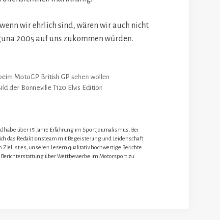
wenn wir ehrlich sind, wären wir auch nicht
Laguna 2005 auf uns zukommen würden.
 beim MotoGP British GP sehen wollen
ild der Bonneville T120 Elvis Edition
nd habe über 15 Jahre Erfahrung im Sportjournalismus. Bei
 ich das Redaktionsteam mit Begeisterung und Leidenschaft
 Ziel ist es, unseren Lesern qualitativ hochwertige Berichte
 Berichterstattung über Wettbewerbe im Motorsport zu