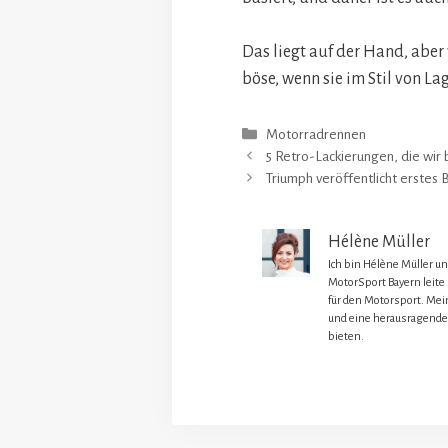
Das liegt auf der Hand, aber 
böse, wenn sie im Stil von 
Kategorien
Motorradrennen
5 Retro-Lackierungen, die wir
Triumph veröffentlicht erstes B
Hélène Müller
Ich bin Hélène Müller u
MotorSport Bayern leite
für den Motorsport. Mein
und eine herausragende
bieten.