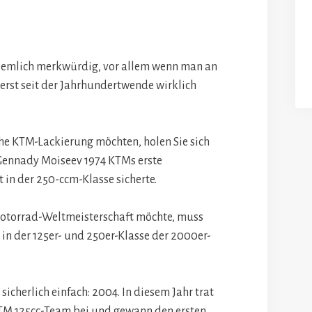
ziemlich merkwürdig, vor allem wenn man an
erst seit der Jahrhundertwende wirklich
che KTM-Lackierung möchten, holen Sie sich
 Gennady Moiseev 1974 KTMs erste
in der 250-ccm-Klasse sicherte.
Motorrad-Weltmeisterschaft möchte, muss
 in der 125er- und 250er-Klasse der 2000er-
 sicherlich einfach: 2004. In diesem Jahr trat
TM 125cc-Team bei und gewann den ersten