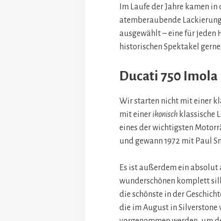
Im Laufe der Jahre kamen in
atemberaubende Lackierunge
ausgewählt – eine für jeden H
historischen Spektakel gern
Ducati 750 Imol
Wir starten nicht mit einer 
mit einer
ikonisch
klassische 
eines der wichtigsten Motorr
und gewann 1972 mit Paul Sm
Es ist außerdem ein absolu
wunderschönen komplett sil
die schönste in der Geschicht
die im August in Silverston