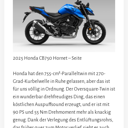
2025 Honda CB750 Hornet – Seite
Honda hat den 755-cm³-Paralleltwin mit 270-
Grad-Kurbelwelle in Ruhe gelassen, aber das ist
für uns völlig in Ordnung. Der Oversquare-Twin ist
ein wunderbar drehfreudiges Ding, das einen
köstlichen Auspuffsound erzeugt, und er ist mit
90 PS und 55 Nm Drehmoment mehr als knackig
genug. Dank der Verlegung des Entlüftungsrohrs,
das früher quer zum Motor verlief, sieht es auch