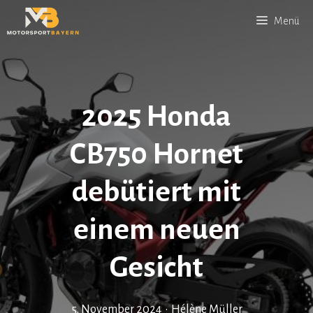
Zum
Menü
Inhalt
springen
2025 Honda
CB750 Hornet
debütiert mit
einem neuen
Gesicht
5. November 2024
•
Hélène Müller