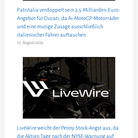
Patritalia verdoppelt sein 2,5-Milliarden-Euro-
Angebot für Ducati, da Ai-MotoGP-Motorräder
und eine mutige Zusage ausschließlich
italienischer Fahrer auftauchen
10. August 2026
LiveWire weicht der Penny-Stock-Angst aus, da
die Aktien Tage nach der NYSE-Warnung auf